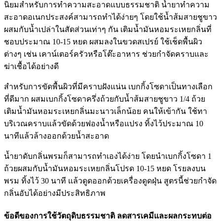
นิยมสำหรับการทำความสะอาดแบบธรรมชาติ น้ำยาทำความ
สะอาดอเนกประสงค์สามารถทำได้ง่ายๆ โดยใช้น้ำส้มสายชูขาว
ผสมกับน้ำเปล่าในสัดส่วนเท่าๆ กัน เติมน้ำมันหอมระเหยกลิ่นที่
ชอบประมาณ 10-15 หยด ผสมลงในขวดสเปรย์ ใช้เช็ดพื้นผิว
ต่างๆ เช่น เคาน์เตอร์ครัวหรือโต๊ะอาหาร ช่วยกำจัดคราบและ
ฆ่าเชื้อได้อย่างดี
สำหรับการขัดพื้นผิวที่มีคราบฝังแน่น เบกกิ้งโซดาเป็นทางเลือก
ที่ดีมาก ผสมเบกกิ้งโซดาครึ่งถ้วยกับน้ำส้มสายชูขาว 1/4 ถ้วย
เติมน้ำมันหอมระเหยกลิ่นมะนาวเล็กน้อย คนให้เข้ากัน ใช้ทา
บริเวณคราบแล้วขัดด้วยฟองน้ำหรือแปรง ทิ้งไว้ประมาณ 10
นาทีแล้วล้างออกด้วยน้ำสะอาด
น้ำยาดับกลิ่นพรมก็สามารถทำเองได้ง่าย โดยนำเบกกิ้งโซดา 1
ถ้วยผสมกับน้ำมันหอมระเหยกลิ่นโปรด 10-15 หยด โรยลงบน
พรม ทิ้งไว้ 30 นาที แล้วดูดออกด้วยเครื่องดูดฝุ่น สูตรนี้ช่วยกำจัด
กลิ่นอับได้อย่างมีประสิทธิภาพ
ข้อดีของการใช้วัตถุดิบธรรมชาติ ลดสารเคมีและผลกระทบต่อ