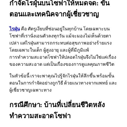
กำจัดไรฝุ่นบนโซฟาให้หมดจด: ขั้น
ตอนและเทคนิคจากผู้เชี่ยวชาญ
ไรฝุ่น
คือ ศัตรูเงียบที่ซ่อนอยู่ในทุกบ้าน โดยเฉพาะบน
โซฟาที่เรานั่งเอนตัวลงทุกวัน แม้จะมองไม่เห็นด้วยตา
เปล่า แต่ไรฝุ่นสามารถกระทบต่อสุขภาพอย่างร้ายแรง
โดยเฉพาะในเด็ก ผู้สูงอายุ และผู้ที่มีภูมิแพ้
การทำความสะอาดโซฟาให้ปลอดไรฝุ่นจึงไม่ใช่แค่เรื่อง
ของความสะอาด แต่เป็นเรื่องของการดูแลคุณภาพชีวิต
ในหัวข้อนี้ เราจะพาคุณไปรู้จักไรฝุ่นให้ลึกขึ้น พร้อมขั้น
ตอนในการกำจัดอย่างถูกวิธี ด้วยแนวทางจากแพทย์ และ
ผู้เชี่ยวชาญเฉพาะทาง
กรณีศึกษา: บ้านที่เปลี่ยนชีวิตหลัง
ทำความสะอาดโซฟา