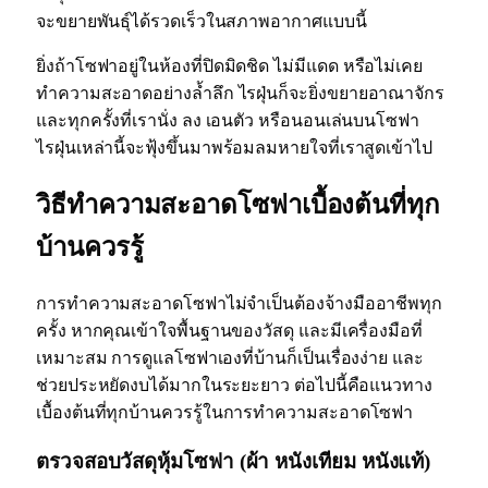
จะขยายพันธุ์ได้รวดเร็วในสภาพอากาศแบบนี้
ยิ่งถ้าโซฟาอยู่ในห้องที่ปิดมิดชิด ไม่มีแดด หรือไม่เคย
ทำความสะอาดอย่างล้ำลึก ไรฝุ่นก็จะยิ่งขยายอาณาจักร
และทุกครั้งที่เรานั่ง ลง เอนตัว หรือนอนเล่นบนโซฟา
ไรฝุ่นเหล่านี้จะฟุ้งขึ้นมาพร้อมลมหายใจที่เราสูดเข้าไป
วิธีทำความสะอาดโซฟาเบื้องต้นที่ทุก
บ้านควรรู้
การทำความสะอาดโซฟาไม่จำเป็นต้องจ้างมืออาชีพทุก
ครั้ง หากคุณเข้าใจพื้นฐานของวัสดุ และมีเครื่องมือที่
เหมาะสม การดูแลโซฟาเองที่บ้านก็เป็นเรื่องง่าย และ
ช่วยประหยัดงบได้มากในระยะยาว ต่อไปนี้คือแนวทาง
เบื้องต้นที่ทุกบ้านควรรู้ในการทำความสะอาดโซฟา
ตรวจสอบวัสดุหุ้มโซฟา (ผ้า หนังเทียม หนังแท้)