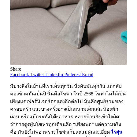
Share
Facebook
Twitter
LinkedIn
Pinterest
Email
มีบางสิ่งในบ้านที่เราเห็นทุกวัน นั่งทับมันทุกวัน แต่กลับ
มองข้ามมันเป็นปี นั่นคือโซฟา ในปี 2568 โซฟาไม่ได้เป็น
เพียงแค่เฟอร์นิเจอร์ตกแต่งอีกต่อไป มันคือศูนย์รวมของ
ครอบครัว และบางครั้งอาจเป็นสนามเด็กเล่น ห้องพัก
ผ่อน หรือแม้กระทั่งโต๊ะอาหาร หลายบ้านยังเข้าใจผิด
ว่าการดูดฝุ่นโซฟาทุกเดือนคือ “เพียงพอ” แต่ความจริง
คือ มันยังไม่พอ เพราะโซฟาเก็บสะสมฝุ่นละเอียด
ไรฝุ่น