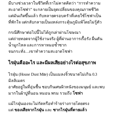
มีบางช่วงเวลาในชีวิตที่เราไม่คาดคิดว่า “การทำความ
สะอาดโซฟา” จะกลายเป็นจุดเปลี่ยนของคุณภาพชีวิต
แต่มันเกิดขึ้นแล้ว กับหลายครอบครัวที่เคยใช้โซฟาเป็น
ที่พักใจ แต่กลับกลายเป็นแหล่งกระตุ้นภูมิแพ้โดยไม่รู้ตัว
กรณีศึกษาต่อไปนี้ไม่ได้ถูกเล่าผ่านโฆษณา
แต่ถ่ายทอดจากผู้ใช้งานจริง ผู้ที่ผ่านอาการเรื้อรัง ผื่นคัน
น้ำมูกไหล และการหาหมอซ้ำซาก
จนกระทั่ง…เขาทำความสะอาดโซฟา
ไรฝุ่นคืออะไร และมีผลเสียอย่างไรต่อสุขภาพ
ไรฝุ่น (House Dust Mite) เป็นแมลงจิ๋วขนาดไม่เกิน 0.3
มิลลิเมตร
อาศัยอยู่ในที่อุ่นชื้น ชอบกินเศษผิวหนังของมนุษย์ และพบ
มากในผ้าปูที่นอน หมอน พรม รวมถึง
โซฟา
แม้ไรฝุ่นเองจะไม่กัดหรือทำร้ายร่างกายโดยตรง
แต่
ของเสียจากไรฝุ่น
และ
ซากไรฝุ่นที่ตายแล้ว