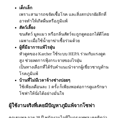
เด็กเล็ก
เพราะสามารถขจัดเชื้อโรค และสิ่งสกปรกฝังลึกที่
อาจทำให้เกิดผื่นหรือภูมิแพ้
สัตว์เลี้ยง
ขนสัตว์ มูลแมว หรือกลิ่นสัตว์จะถูกดูดออกได้ดีโดย
เฉพาะเมื่อใช้น้ำยาฆ่าเชื้อร่วมด้วย
ผู้ที่มีอาการแพ้ไรฝุ่น
หัวดูดของ Karcher ใช้ระบบ HEPA ร่วมกับแรงดูด
สูง ช่วยลดการฟุ้งกระจายของไรฝุ่น
เป็นทางเลือกที่ได้รับคำแนะนำจากผู้เชี่ยวชาญด้าน
โรคภูมิแพ้
บ้านที่ไม่มีเวลาจ้างช่างบ่อยๆ
ใช้เพียงเดือนละ 1 ครั้ง ก็เพียงพอต่อการดูแลรักษา
โซฟาให้นั่งได้อย่างมั่นใจ
ผู้ใช้งานจริงที่เคยมีปัญหาภูมิแพ้จากโซฟา
คุณธนพล อายุ 38 ปี พนักงานไอทีในกรุงเทพฯ เคยคิดว่า