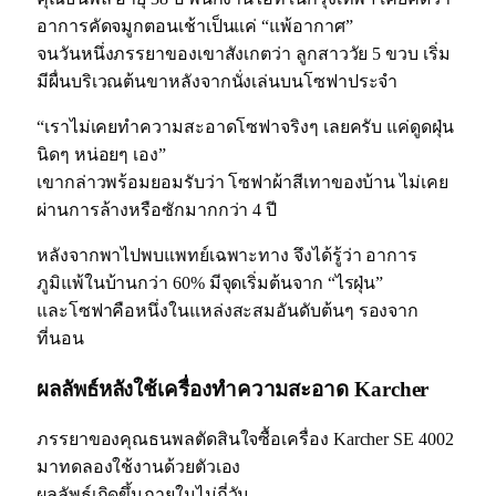
อาการคัดจมูกตอนเช้าเป็นแค่ “แพ้อากาศ”
จนวันหนึ่งภรรยาของเขาสังเกตว่า ลูกสาววัย 5 ขวบ เริ่ม
มีผื่นบริเวณต้นขาหลังจากนั่งเล่นบนโซฟาประจำ
“เราไม่เคยทำความสะอาดโซฟาจริงๆ เลยครับ แค่ดูดฝุ่น
นิดๆ หน่อยๆ เอง”
เขากล่าวพร้อมยอมรับว่า โซฟาผ้าสีเทาของบ้าน ไม่เคย
ผ่านการล้างหรือซักมากกว่า 4 ปี
หลังจากพาไปพบแพทย์เฉพาะทาง จึงได้รู้ว่า อาการ
ภูมิแพ้ในบ้านกว่า 60% มีจุดเริ่มต้นจาก “ไรฝุ่น”
และโซฟาคือหนึ่งในแหล่งสะสมอันดับต้นๆ รองจาก
ที่นอน
ผลลัพธ์หลังใช้เครื่องทำความสะอาด Karcher
ภรรยาของคุณธนพลตัดสินใจซื้อเครื่อง Karcher SE 4002
มาทดลองใช้งานด้วยตัวเอง
ผลลัพธ์เกิดขึ้นภายในไม่กี่วัน