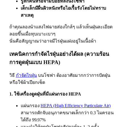
รู้สึกคันหรือจามบ่อยหลังนั่งโซฟา
เด็กเล็กมีผื่นผิวหนังหรือไอเรื้อรังโดยไม่ทราบ
สาเหตุ
ถ้าคุณลองนำแสงไฟฉายส่องใกล้ๆ แล้วเห็นฝุ่นละเอียด
ลอยขึ้นเมื่อทุบเบาะเบาๆ
นั่นคือสัญญาณว่าอาจมีไรฝุ่นแฝงอยู่ในเนื้อผ้า
เทคนิคการกำจัดไรฝุ่นอย่างได้ผล (ความร้อน
การดูดฝุ่นแบบ HEPA)
วิธี
กำจัดไรฝุ่น
บนโซฟา ต้องอาศัยมากกว่าการปัดฝุ่น
หรือใช้ผ้าเปียกเช็ด
1. ใช้เครื่องดูดฝุ่นที่มีแผ่นกรอง HEPA
แผ่นกรอง
HEPA (High Efficiency Particulate Air)
สามารถดักจับอนุภาคขนาดเล็กกว่า 0.3 ไมครอน
ได้ถึง 99.97%
แนะนำให้ดูดฝุ่นโซฟาสัปดาห์ละ 1–2 ครั้ง