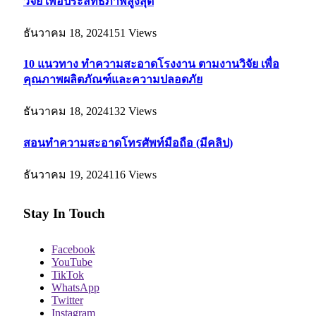
วิจัย เพื่อประสิทธิภาพสูงสุด
ธันวาคม 18, 2024
151
Views
10 แนวทาง ทำความสะอาดโรงงาน ตามงานวิจัย เพื่อ
คุณภาพผลิตภัณฑ์และความปลอดภัย
ธันวาคม 18, 2024
132
Views
สอนทำความสะอาดโทรศัพท์มือถือ (มีคลิป)
ธันวาคม 19, 2024
116
Views
Stay In Touch
Facebook
YouTube
TikTok
WhatsApp
Twitter
Instagram