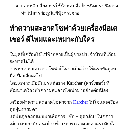
และหลีกเลี่ยงการใช้น้ำหอมฉีดผ้าชนิดแรง ซึ่งอาจ
ทำให้สารก่อภูมิแพ้ฟุ้งกระจาย
ทำความสะอาดโซฟาด้วยเครื่องมือเค
เชอร์ ดีไหมและเหมาะกับใคร
ในยุคที่เครื่องใช้ไฟฟ้ากลายเป็นผู้ช่วยประจำบ้านที่เกือบ
จะขาดไม่ได้
การทำความสะอาดโซฟาก็ไม่จำเป็นต้องใช้แรงขัดถูจน
มือเปื่อยอีกต่อไป
โดยเฉพาะเมื่อมีแบรนด์อย่าง
Karcher (คาร์เชอร์)
ที่
พัฒนาเครื่องทำความสะอาดโซฟามาอย่างต่อเนื่อง
เครื่องทำความสะอาดโซฟาจาก
Karcher
ไม่ใช่แค่เครื่อง
ดูดฝุ่นธรรมดา
แต่มันถูกออกแบบมาเพื่อการ “ซัก + ดูดกลับ” ในคราว
เดียว เหมาะกับคนเมืองที่ต้องการความสะอาดระดับมือ