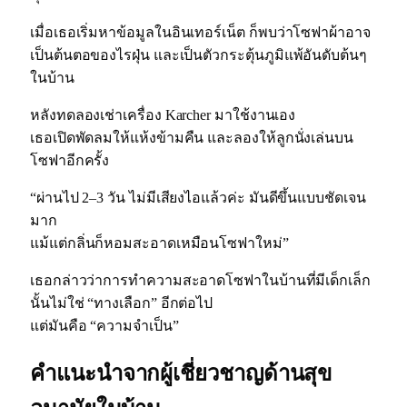
เมื่อเธอเริ่มหาข้อมูลในอินเทอร์เน็ต ก็พบว่าโซฟาผ้าอาจ
เป็นต้นตอของไรฝุ่น และเป็นตัวกระตุ้นภูมิแพ้อันดับต้นๆ
ในบ้าน
หลังทดลองเช่าเครื่อง Karcher มาใช้งานเอง
เธอเปิดพัดลมให้แห้งข้ามคืน และลองให้ลูกนั่งเล่นบน
โซฟาอีกครั้ง
“ผ่านไป 2–3 วัน ไม่มีเสียงไอแล้วค่ะ มันดีขึ้นแบบชัดเจน
มาก
แม้แต่กลิ่นก็หอมสะอาดเหมือนโซฟาใหม่”
เธอกล่าวว่าการทำความสะอาดโซฟาในบ้านที่มีเด็กเล็ก
นั้นไม่ใช่ “ทางเลือก” อีกต่อไป
แต่มันคือ “ความจำเป็น”
คำแนะนำจากผู้เชี่ยวชาญด้านสุข